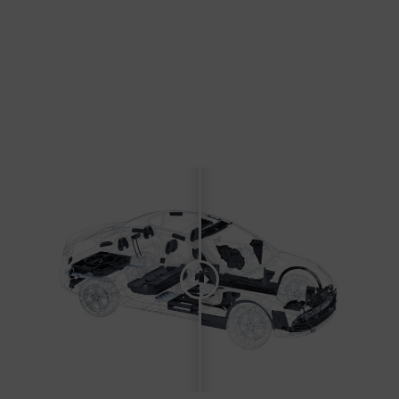
Zastosowanie prezentacji w formie animacji
3D pozwala zobaczyć rozwiązania ukryte
wewnątrz konstrukcji,