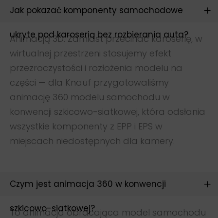
Jak pokazać komponenty samochodowe
ukryte pod karoserią bez rozbierania auta?
Animacją 3D. Zamiast przecinać karoserię, w
wirtualnej przestrzeni stosujemy efekt
przezroczystości i rozłożenia modelu na
części — dla Knauf przygotowaliśmy
animację 360 modelu samochodu w
konwencji szkicowo-siatkowej, która odsłania
wszystkie komponenty z EPP i EPS w
miejscach niedostępnych dla kamery.
Na skróty
Projekty
Czym jest animacja 360 w konwencji
Oferta
Cennik
szkicowo-siatkowej?
To animacja obracająca model samochodu