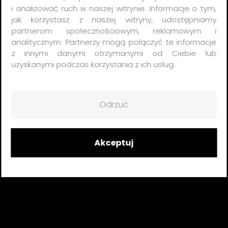
i analizować ruch w naszej witrynie. Informacje o tym,
jak korzystasz z naszej witryny, udostępniamy
partnerom społecznościowym, reklamowym i
analitycznym. Partnerzy mogą połączyć te informacje
z innymi danymi otrzymanymi od Ciebie lub
uzyskanymi podczas korzystania z ich usług.
Odrzuć
Akceptuj