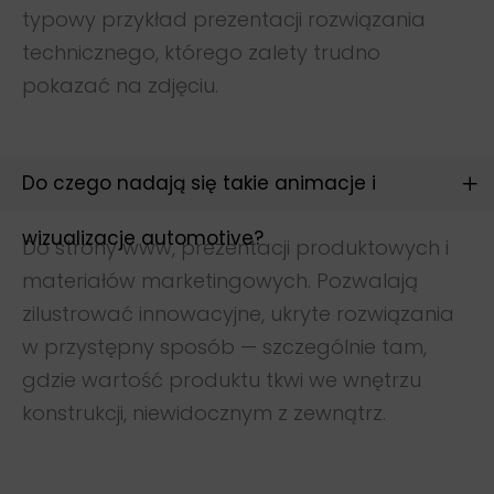
Filmy instruktażowe
typowy przykład prezentacji rozwiązania
Animacje techniczne
technicznego, którego zalety trudno
Animacje reklamowe
pokazać na zdjęciu.
Wizualizacje wnętrz
Wizualizacje mebli
Do czego nadają się takie animacje i
E-mail:
wizualizacje automotive?
Do strony www, prezentacji produktowych i
biuro@modelight.pl
materiałów marketingowych. Pozwalają
Telefon:
zilustrować innowacyjne, ukryte rozwiązania
+48 509 510 197
w przystępny sposób — szczególnie tam,
gdzie wartość produktu tkwi we wnętrzu
konstrukcji, niewidocznym z zewnątrz.