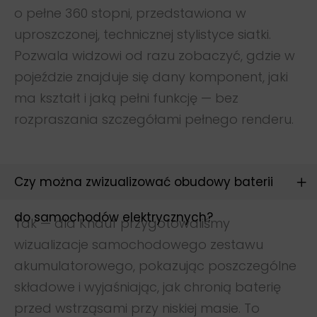
Kontakt
o pełne 360 stopni, przedstawiona w
Blog
uproszczonej, technicznej stylistyce siatki.
Studio animacji Warszawa
Pozwala widzowi od razu zobaczyć, gdzie w
pojeździe znajduje się dany komponent, jaki
Landingi
ma kształt i jaką pełni funkcję — bez
CNC
rozpraszania szczegółami pełnego renderu.
Medtech
Studio 3D
Czy można zwizualizować obudowy baterii
Doświadczenie
do samochodów elektrycznych?
Tak — dla Knauf przygotowaliśmy
wizualizacje samochodowego zestawu
Spoty reklamowe
akumulatorowego, pokazując poszczególne
Animacje 3D
Wizualizacje 3D
składowe i wyjaśniając, jak chronią baterię
Modelowanie 3D
przed wstrząsami przy niskiej masie. To