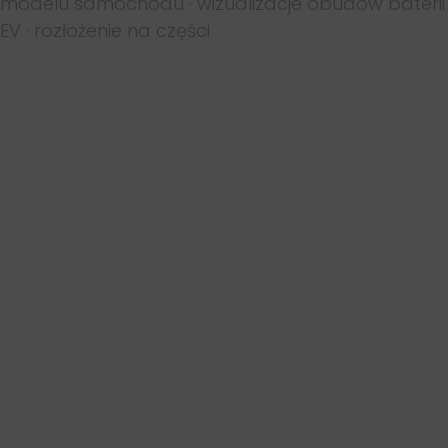
modelu samochodu · wizualizacje obudów baterii
EV · rozłożenie na części
KREACJE 3D AUTOMOTIVE |
KNAUF
materiały promocyjne
Przygotowanie