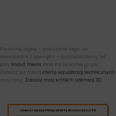
Podobną logikę — pokazanie tego, co
niewidoczne z zewnątrz — zastosowaliśmy też
przy
Knauf Therm
, innej linii tej samej grupy.
Zobacz też naszą
ofertę wizualizacji technicznych
oraz blog:
Zobacz moc krótkich animacji 3D
.
ZOBACZ NASZĄ PEŁNĄ OFERTĘ WIZUALIZACJI 3D