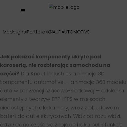
Modelight
»
Portfolio
»
KNAUF AUTOMOTIVE
Jak pokazać komponenty ukryte pod
karoserią, nie rozbierając samochodu na
części?
Dla Knauf Industries animacja 3D
komponentu automotive — animacja 360 modelu
auta w konwencji szkicowo-siatkowej — odsłoniła
elementy z tworzyw EPP i EPS w miejscach
niedostępnych dla kamery, wraz z obudowami
baterii do aut elektrycznych. Widz od razu widzi,
gdzie dana część się znajduje i jaką pełni funkcję