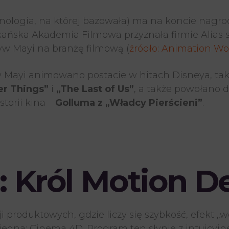
hnologia, na której bazowała) ma na koncie nagrod
kańska Akademia Filmowa przyznała firmie Alias
yw Mayi na branżę filmową (
źródło: Animation Wo
 w Mayi animowano postacie w hitach Disneya, tak
er Things”
i
„The Last of Us”
, a także powołano d
torii kina –
Golluma z „Władcy Pierścieni”
.
: Król Motion D
produktowych, gdzie liczy się szybkość, efekt „w
jedna: Cinema 4D. Program ten słynie z intuicyjne