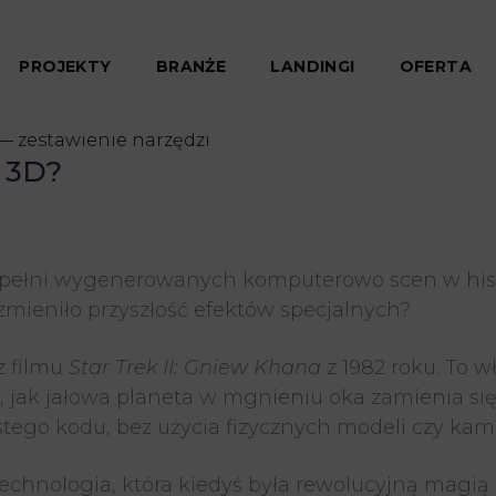
cji 3D?
PROJEKTY
BRANŻE
LANDINGI
OFERTA
i 3D?
w pełni wygenerowanych komputerowo scen w histo
zmieniło przyszłość efektów specjalnych?
z filmu
Star Trek II: Gniew Khana
z 1982 roku. To w
, jak jałowa planeta w mgnieniu oka zamienia się 
stego kodu, bez użycia fizycznych modeli czy kam
technologia, która kiedyś była rewolucyjną magią 