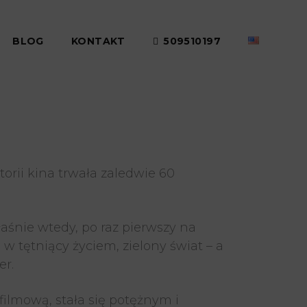
BLOG
KONTAKT
509510197
rii kina trwała zaledwie 60
łaśnie wtedy, po raz pierwszy na
w tętniący życiem, zielony świat – a
er.
filmową, stała się potężnym i