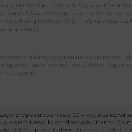
e, marketingu i inżynierii. Czy zastanawiałeś się 
iąga wzrok, lub za animacją, która klarownie tłu
mtej cyfrowej rewolucji. W tym artykule poznasz 
ania animacji.
nicowany, a każdy program ma swoje mocne i sła
iej sprawdzi się w konkretnym zadaniu. Odpowied
cemy osiągnąć.
zego” programu do animacji 3D — wybór zależy od cel
ują w grach i produkcjach filmowych, Cinema 4D w mo
, AutoCAD) to punkt startowy dla animacji techniczn