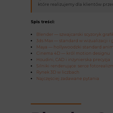
które realizujemy dla klientów prz
Spis treści:
Blender — szwajcarski scyzoryk grafi
3ds Max — standard w wizualizacji i 
Maya — hollywoodzki standard anima
Cinema 4D — król motion designu
Houdini, CAD i inżynierska precyzja
Silniki renderujące: serce fotorealiz
Rynek 3D w liczbach
Najczęściej zadawane pytania