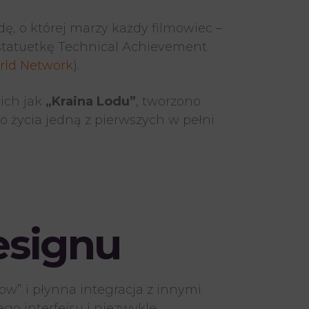
ę, o której marzy każdy filmowiec –
 statuetkę Technical Achievement
rld Network
).
ich jak
„Kraina Lodu”
, tworzono
o życia jedną z pierwszych w pełni
esignu
ow” i płynna integracja z innymi
go interfejsu i niezwykle