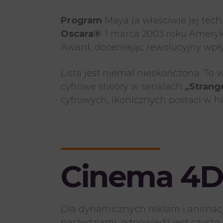
Program
Maya (a właściwie jej tec
Oscara®
. 1 marca 2003 roku Amery
Award, doceniając rewolucyjny wpł
Lista jest niemal nieskończona. To
cyfrowe stwory w serialach
„Strang
cyfrowych, ikonicznych postaci w his
Cinema 4D
Dla dynamicznych reklam i animacji 
narzędziami, odpowiedź jest często 