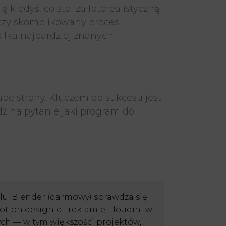
kiedyś, co stoi za fotorealistyczną
maczy skomplikowany proces
kilka najbardziej znanych
be strony. Kluczem do sukcesu jest
ź na pytanie jaki program do
u. Blender (darmowy) sprawdza się
tion designie i reklamie, Houdini w
ych — w tym większości projektów,