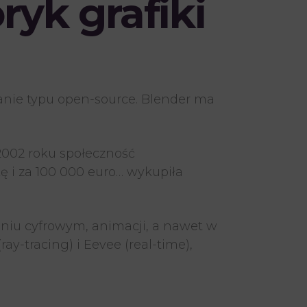
ryk grafiki
anie typu open-source. Blender ma
002 roku społeczność
 i za 100 000 euro… wykupiła
eniu cyfrowym, animacji, a nawet w
y-tracing) i Eevee (real-time),