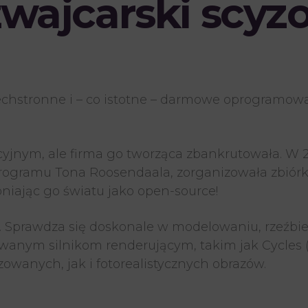
zwajcarski scyzo
echstronne i – co istotne – darmowe oprogramow
jnym, ale firma go tworząca zbankrutowała. W 2
ogramu Tona Roosendaala, zorganizowała zbiórkę
niając go światu jako open-source!
ć. Sprawdza się doskonale w modelowaniu, rzeźbi
anym silnikom renderującym, takim jak Cycles (ra
owanych, jak i fotorealistycznych obrazów.