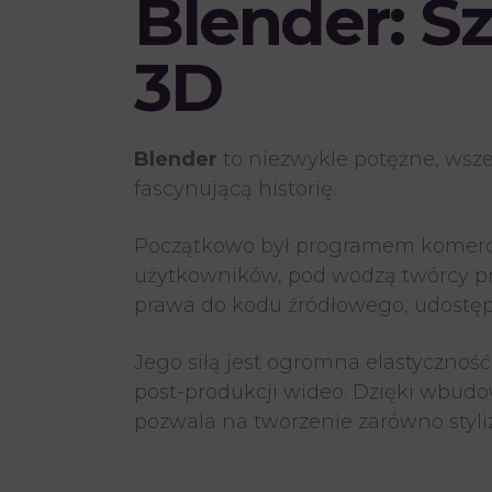
Blender
: S
3D
Blender
to niezwykle potężne, wsz
fascynującą historię.
Początkowo był programem komercy
użytkowników, pod wodzą twórcy pr
prawa do kodu źródłowego, udostęp
Jego siłą jest ogromna elastycznoś
post-produkcji wideo. Dzięki wbudow
pozwala na tworzenie zarówno styliz