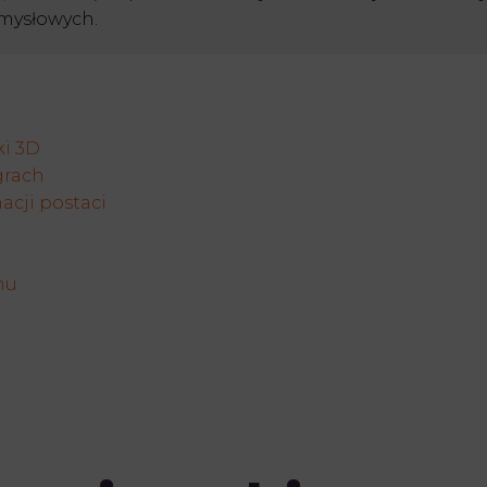
emysłowych.
ki 3D
grach
cji postaci
mu