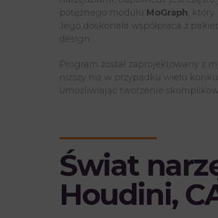
potężnego modułu
MoGraph
, któr
Jego doskonała współpraca z paki
design.
Program został zaprojektowany z myśl
niższy niż w przypadku wielu konk
umożliwiając tworzenie skomplikowa
Świat narzę
Houdini,
CA