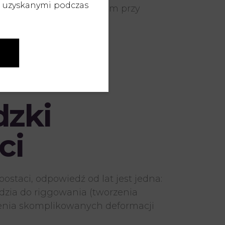
b uzyskanymi podczas
był kluczowym narzędziem przy
dzki
ci
taci, odpowiedź od lat jest jedna:
dzia do riggowania (tworzenia
rzenia skomplikowanych deformacji