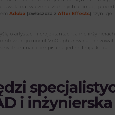
y pozwala na tworzenie złożonych animacji proced
etem
Adobe
(zwłaszcza z
After Effects
)
czyni go 
ą o artystach i projektantach, a nie inżynierach,
urentów. Jego moduł MoGraph zrewolucjonizował 
nych animacji bez pisania jednej linijki kodu.
dzi specjalisty
D i inżynierska