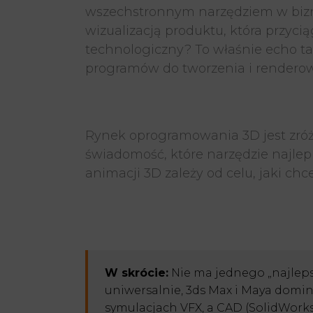
wszechstronnym narzędziem w biznesi
wizualizacją produktu, która przyc
technologiczny? To właśnie echo ta
programów do tworzenia i renderow
Rynek oprogramowania 3D jest zróż
świadomość, które narzędzie najlep
animacji 3D zależy od celu, jaki ch
W skrócie:
Nie ma jednego „najleps
uniwersalnie, 3ds Max i Maya domin
symulacjach VFX, a CAD (SolidWorks